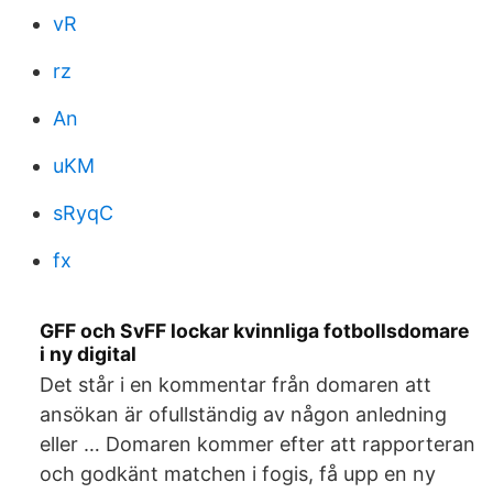
vR
rz
An
uKM
sRyqC
fx
GFF och SvFF lockar kvinnliga fotbollsdomare
i ny digital
Det står i en kommentar från domaren att
ansökan är ofullständig av någon anledning
eller … Domaren kommer efter att rapporteran
och godkänt matchen i fogis, få upp en ny